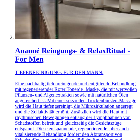
Ananné Reingungs- & RelaxRitual -
For Men
TIEFENREINIGUNG. FÜR DEN MANN.
Eine nachhaltig tiefenreinigende und entgiftende Behandlung
mit regenerierender Roter Tonerde- Maske, die mit wertvollen
Pflanzen- und Algenextrakten sowie mit natürlichen Ölen
angereichert ist. Mit einer speziellen Trockenbürsten-Massage
wird die Haut tiefengereinigt, die Mikrozirkulation angeregt
und die Zellaktivität erhöht. Zusätzlich wird die Haut mit
rhythmischen Bewegungen entlang der Lymphbahnen von
Schadstoffen befreit und gleichzeitig die Gesichtszüge
entspannt. Diese entspannende, regenerierende, aber auch
vitalisierende Behandlung fördert den Abtransport von
Schadstoffen, unterstützt die natürliche Entgiftung und