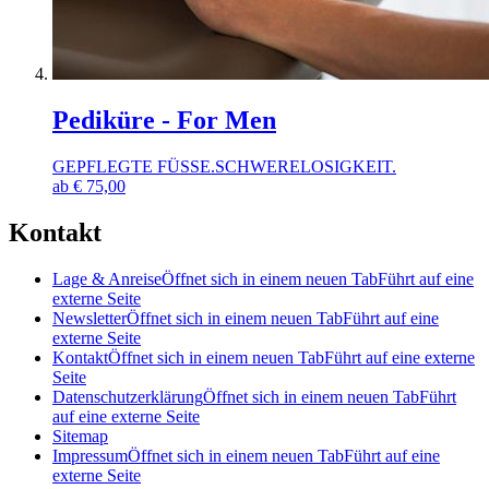
Pediküre - For Men
GEPFLEGTE FÜSSE.SCHWERELOSIGKEIT.
ab
€
75,00
Kontakt
Lage & Anreise
Öffnet sich in einem neuen Tab
Führt auf eine
externe Seite
Newsletter
Öffnet sich in einem neuen Tab
Führt auf eine
externe Seite
Kontakt
Öffnet sich in einem neuen Tab
Führt auf eine externe
Seite
Datenschutzerklärung
Öffnet sich in einem neuen Tab
Führt
auf eine externe Seite
Sitemap
Impressum
Öffnet sich in einem neuen Tab
Führt auf eine
externe Seite