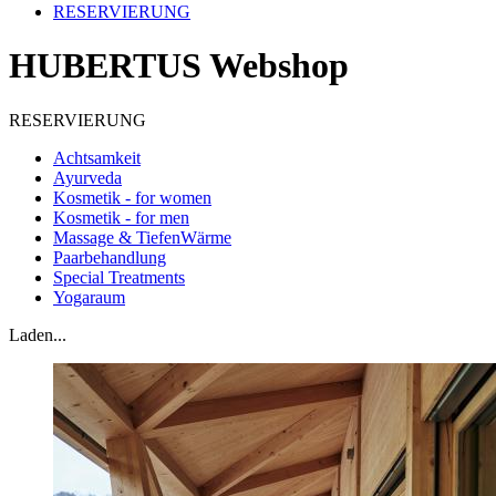
RESERVIERUNG
HUBERTUS Webshop
RESERVIERUNG
Achtsamkeit
Ayurveda
Kosmetik - for women
Kosmetik - for men
Massage & TiefenWärme
Paarbehandlung
Special Treatments
Yogaraum
Laden...