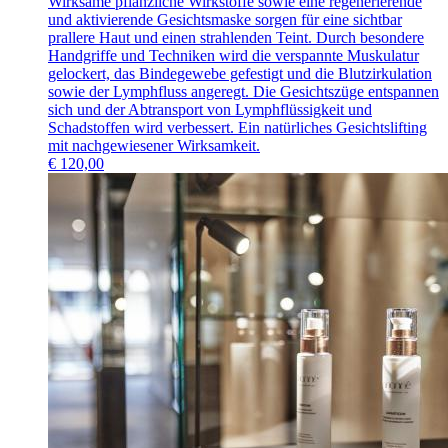
Wirksame pflanzliche Wirkstoffe sowie eine regenerierende
und aktivierende Gesichtsmaske sorgen für eine sichtbar
prallere Haut und einen strahlenden Teint. Durch besondere
Handgriffe und Techniken wird die verspannte Muskulatur
gelockert, das Bindegewebe gefestigt und die Blutzirkulation
sowie der Lymphfluss angeregt. Die Gesichtszüge entspannen
sich und der Abtransport von Lymphflüssigkeit und
Schadstoffen wird verbessert. Ein natürliches Gesichtslifting
mit nachgewiesener Wirksamkeit.
€
120,00